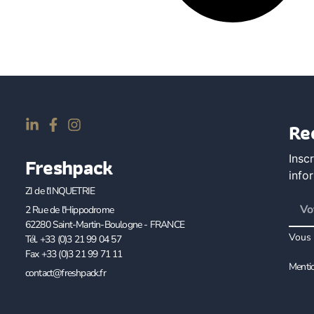
Re
Insc
Freshpack
info
ZI de l'INQUETRIE
2 Rue de l'Hippodrome
62280 Saint-Martin-Boulogne - FRANCE
Vous 
Tél. +33 (0)3 21 99 04 57
Fax +33 (0)3 21 99 71 11
Mentio
contact@freshpack.fr