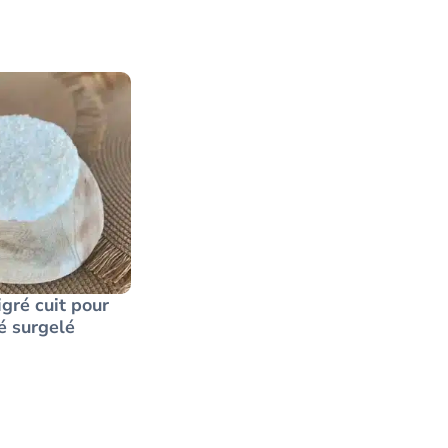
igré cuit pour
é surgelé