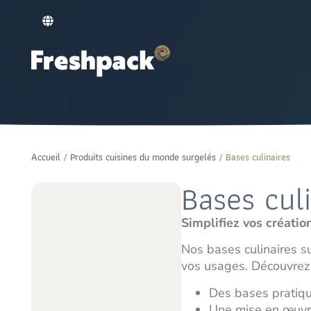
Accueil
/
Produits cuisines du monde surgelés
/ Bases culinaires
Bases cul
Simplifiez vos créatio
Nos bases culinaires s
vos usages. Découvrez 
Des bases pratiqu
Une mise en œuvre