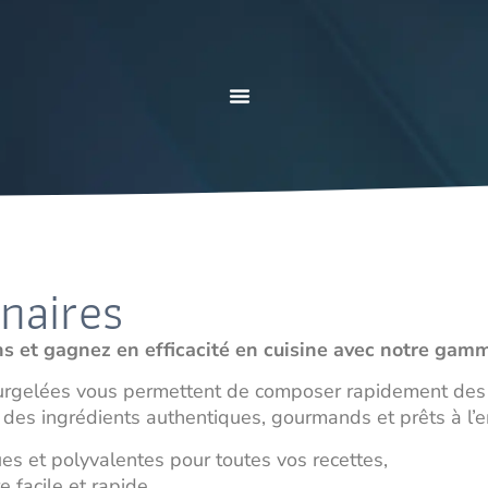
inaires
ns et gagnez en efficacité en cuisine avec notre gam
urgelées vous permettent de composer rapidement des r
des ingrédients authentiques, gourmands et prêts à l’e
es et polyvalentes pour toutes vos recettes,
 facile et rapide,