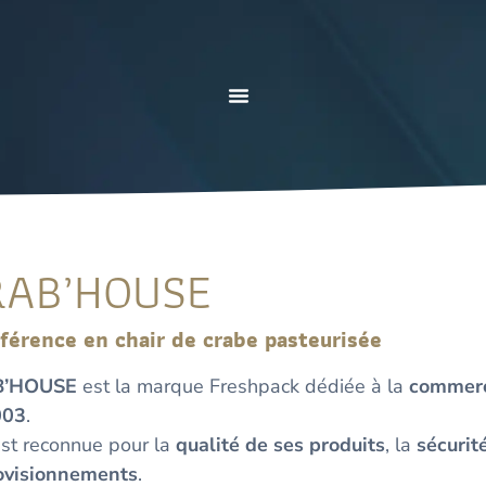
RAB’HOUSE
éférence en chair de crabe pasteurisée
B’HOUSE
est la marque Freshpack dédiée à la
commerci
003
.
est reconnue pour la
qualité de ses produits
, la
sécurit
ovisionnements
.