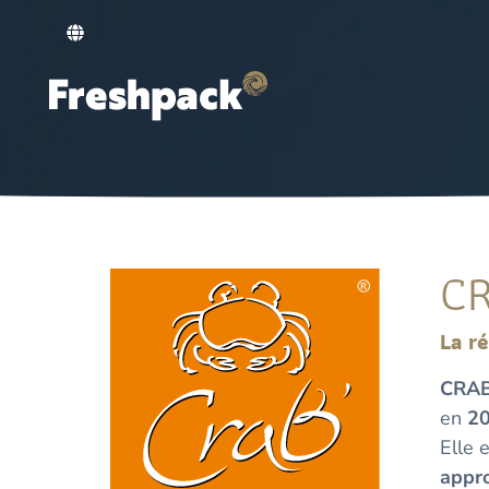
C
La r
CRA
en
2
Elle 
appr