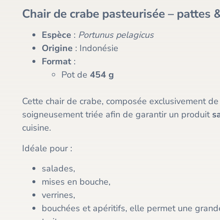
Chair de crabe pasteurisée – pattes 
Espèce
:
Portunus pelagicus
Origine
: Indonésie
Format
:
Pot de
454 g
Cette chair de crabe, composée exclusivement d
soigneusement triée afin de garantir un produit
s
cuisine.
Idéale pour :
salades,
mises en bouche,
verrines,
bouchées et apéritifs, elle permet une grande