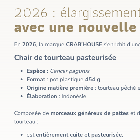
2026 : élargissemen
avec une nouvelle
En
2026
, la marque
CRAB’HOUSE
s’enrichit d’un
Chair de tourteau pasteurisée
Espèce
:
Cancer pagurus
Format
: pot plastique
454 g
Origine matière première
: tourteau pêché 
Élaboration
: Indonésie
Composée de
morceaux généreux de pattes
et 
tourteau :
est
entièrement cuite et pasteurisée
,