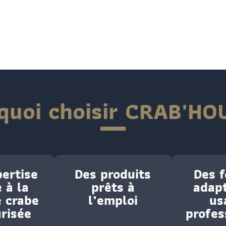
quoi choisir CRAB'HO
ertise
Des produits
Des 
 à la
prêts à
adap
e crabe
l’emploi
us
risée
profes