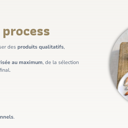
 process
ser des
produits qualitatifs
,
risée au maximum
, de la sélection
inal.
onnels
.