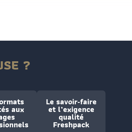
USE ?
formats
Le savoir‑faire
tés aux
et l’exigence
ages
qualité
sionnels
Freshpack