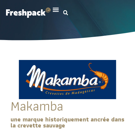
Makamba
une marque historiquement ancrée dans
la crevette sauvage