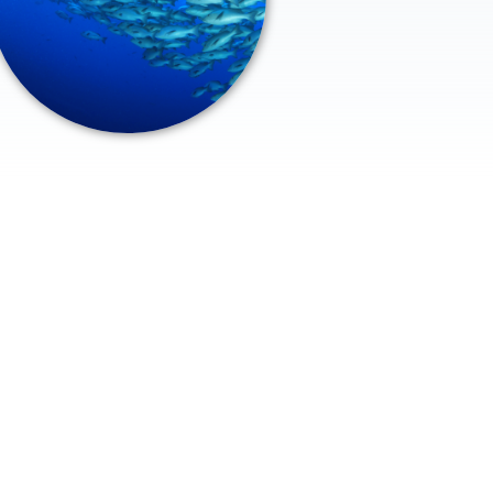
 veggie
Crevettes