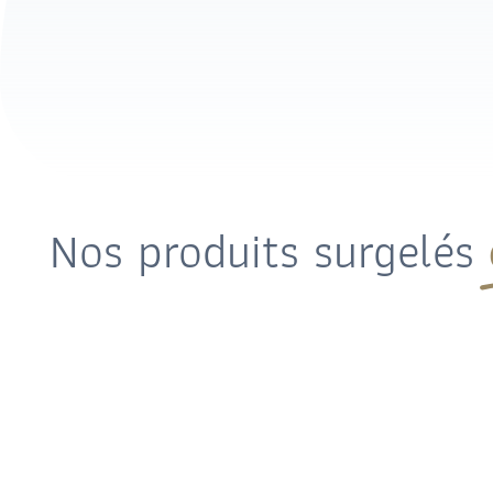
Nos produits surgelés
Snacking &
Plats cuisi
Apéritifs
exotiques