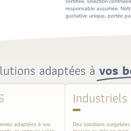
certifiée, sélection contrô
responsable assumée. Notre
gustative unique, portée pa
lutions adaptées à
vos b
S
Industriels
mmes adaptées à vos
Des solutions surgelées
ments, co‑conçues selon
mesure ou clés en main,