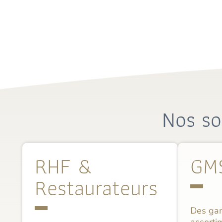
Nos so
RHF &
GM
Restaurateurs
Des ga
assorti