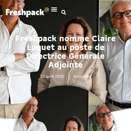
Freshpack nomme Claire
Luquet au poste de
Directrice Générale
Adjointe
10 avril 2026
Actualités