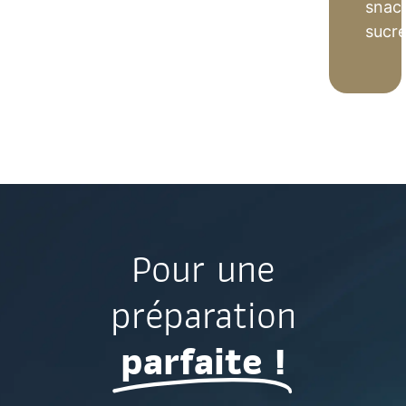
snac
sucr
Pour une
préparation
parfaite !