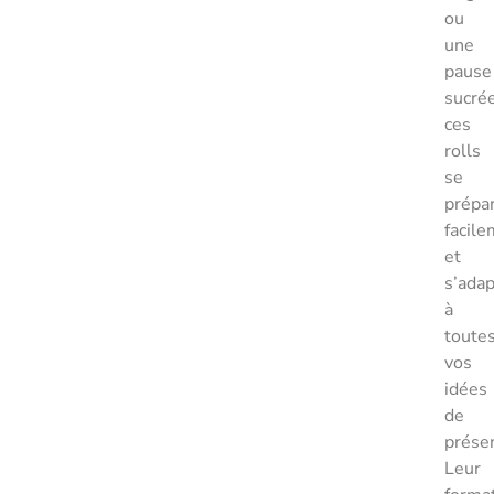
ou
une
pause
sucrée
ces
rolls
se
prépa
facil
et
s’ada
à
toute
vos
idées
de
présen
Leur