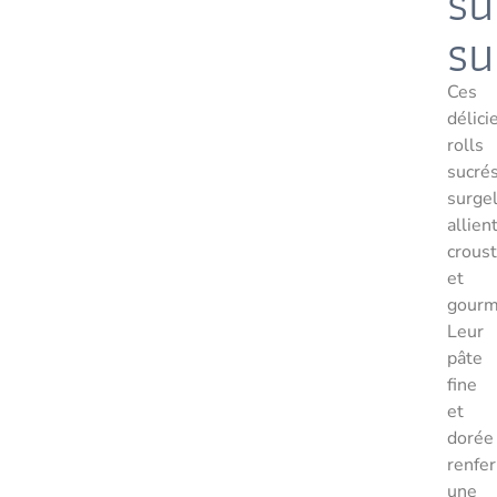
su
su
Ces
délici
rolls
sucré
surge
allien
croust
et
gourm
Leur
pâte
fine
et
dorée
renfe
une