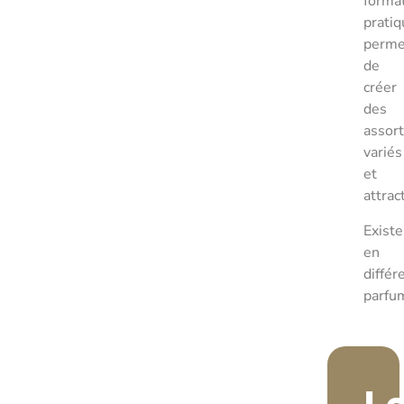
forma
pratiq
perme
de
créer
des
assor
variés
et
attrac
Existe
en
différ
parfu
L