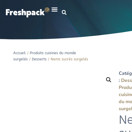
Accueil
/
Produits cuisines du monde
surgelés
/
Desserts
/ Nems sucrés surgelés
Catég
:
Dess
Produ
cuisin
du m
surge
N