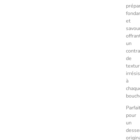
prépa
fonda
et
savou
offran
un
contr
de
textu
irrési
à
chaqu
bouch
Parfai
pour
un
desse
origin